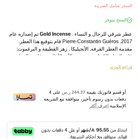
السعر شامل الضريبة
المنتج متوفر
عطر شرقي للرجال و النساء .
Gold Incense
تم إصداره عام
2017. Pierre-Constantin Guéros قام بتوقيع هذا العطر.
مقدمة العطر القرفه, الأنجيليكا , زهر القطيفة و البرغموت;
قلب العطر اللابدانوم و خشب الأرز الأطلسي; قاعدة العطر
تتكون من البخور, فانيليا مدغشقر و خشب الصندل.
قراءة المزيد
أو قسم فاتورتك بقيمة
244.37 ر.س
على
4
دفعات بدون رسوم تأخير، متوافقة مع الشريعة
الإسلامية
اعرف أكثر