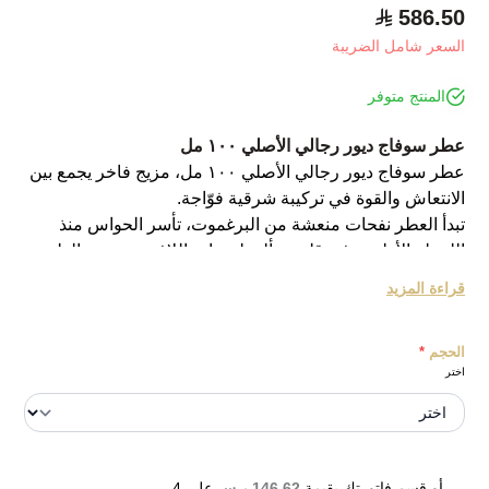
586.50
السعر شامل الضريبة
المنتج متوفر
عطر سوفاج ديور رجالي الأصلي ١٠٠ مل
عطر سوفاج ديور رجالي الأصلي ١٠٠ مل، مزيج فاخر يجمع بين
الانتعاش والقوة في تركيبة شرقية فوّاجة.
تبدأ العطر نفحات منعشة من البرغموت، تأسر الحواس منذ
اللحظة الأولى. وفي قلبه، تتألق لمسات اللافندر وجوزة الطيب
والفلفل مع دفء الينسون الصيني، مما يخلق توازناً رائعاً بين
قراءة المزيد
الحيوية والأناقة. أما القاعدة فتحتضن العنبر الغني مع دفء
الفانيلا، لتترك أثراً يدوم طويلاً ويُبرز جاذبيتك.
الحجم
*
اختر
- حجم العطر: 100 مل
- المميزات الرئيسية:
- تركيبة فريدة بتوقيع Francois Demachy، تعكس الأناقة
والعصرية.
- ثبات يدوم لساعات طويلة مع رائحة لا تُنسى.
أو قسم فاتورتك بقيمة
146.62 ر.س
على
4