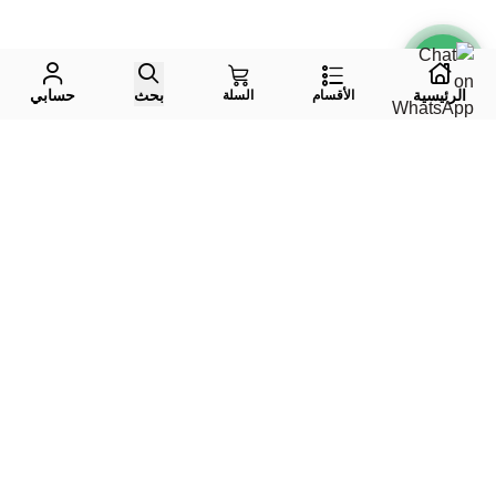
الرئيسية
بحث
حسابي
الأقسام
السلة
واتس اب
جوال
إيميل
تليقرام