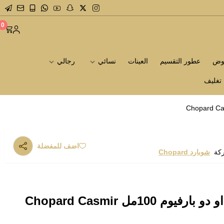
0
روض
عطور التقسيم
العينات
نسائي
رجالي
تغليف
اضف للمفضلة
ركة
شوبارد Chopard
عطر شوبارد كاسمير او دو بارفيوم 100مل Chopard Casmir