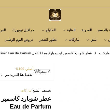
متجر عاشق العطور
ة بالجسم
المدونة
العناية
المكياج
جرافيل نيويورك
الع
ن
نيش
ماركات
عطور الشعر
عروض اليوم الوطني
ماركات
عطر شوبارد كاسمير او دو بارفيوم 100مل Chopard Casmir Eau de Parfum
أصلي 100%
اضغط هنا للمزيد من ما
تصنيف المنتج:
ماركات
Eau de Parfum