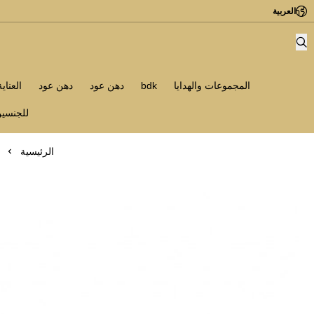
العربية
المجموعات والهدايا
bdk
دهن عود
دهن عود
العناي
للجنسي
الرئيسية