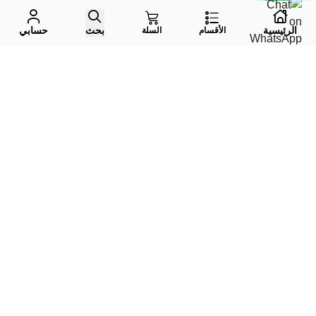
الرئيسية
بحث
حسابي
الأقسام
السلة
واتس اب
جوال
إيميل
تليقرام