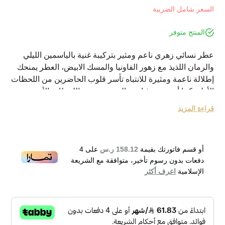
السعر شامل الضريبة
المنتج متوفر
عطر نسائي زهري ناعم ومثير بتركيبة غنية بالياسمين الليلي
والرمان اللذيذ مع زهور الفاونيا والمسك الابيض، العطر يمنحك
إطلالة ناعمة ومثيرة للانتباه تأسر قلوب الحاضرين من اللحظات
الأولى كما أنه يتمتع بثبات عالي يدوم حتى اللحظات الأخيرة من
يومك
قراءة المزيد
نبذة عن الماركة:
فيكتور أند رولف هي دار أزياء عريقة نشأت في أمستردام
بهولندا عام 1969 وتم تسميتها نسبةً لمؤسسيها اللذان درسا
أو قسم فاتورتك بقيمة
158.12 ر.س
على
4
فنون الموضة في أكاديمية الفنون بأرنهيم وامتداداً لهذه الفنون
دفعات بدون رسوم تأخير، متوافقة مع الشريعة
فقد قاموا بإطلاق أول عطر لهم عام 2004 ولم يتوقف الإصدار
الإسلامية
اعرف أكثر
حتى الآن