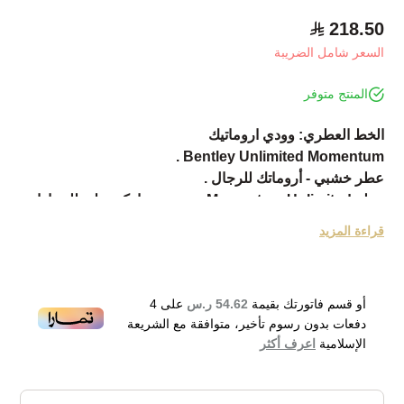
218.50
السعر شامل الضريبة
المنتج متوفر
الخط العطري: وودي اروماتيك
Bentley Unlimited Momentum .
عطر خشبي - أروماتك للرجال .
عطر Momentum Unlimited جدید من ماركة بنتلي للسيارات
الفاخرة البريطانية
قراءة المزيد
تم إصدارة عام 2018 .
قام بتوقیع ھذا العطر Almairac Michel .
مقدمة العطر الجریب فروت, التفاح الأخضر و الحبھان .
أو قسم فاتورتك بقيمة
54.62 ر.س
على
4
قلب العطر أخشاب الأرز, نجیل الھند و خشب الصندل .
دفعات بدون رسوم تأخير، متوافقة مع الشريعة
قاعدة العطر تتكون من الجلد, المسك و أمبروكسان .
الإسلامية
اعرف أكثر
فخم وشبابي انصح فيه للدوامات والأعمال العطر فوااح وثباته
ممتاز
Bentley Momentum Unlimited Eau de Toilette 100ml