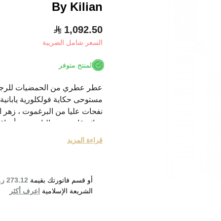
By Kilian
1,092.50
السعر شامل الضريبة
المنتج متوفر
عطر عطري من الحمضيات للرجا
مستوحى حكاية فولكلورية يابانية 
نفحات عليا من البرغموت ، زهر ال
روائح قاعدة من البامبو من أورا
قراءة المزيد
أو قسم فاتورتك بقيمة
273.12 ر.س
الشريعة الإسلامية
اعرف أكثر