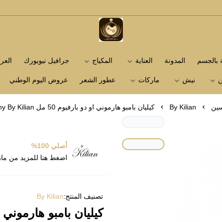
متجر عاشق العطور
ة بالجسم
المدونة
العناية
المكياج
جرافيل نيويورك
الع
ن
نيش
ماركات
عطور الشعر
عروض اليوم الوطني
سين
By Kilian
كيليان بامبو هارموني او دو بارفيوم 50 مل Bamboo Harmony By Kilian
أصلي 100%
اضغط هنا للمزيد من ما
تصنيف المنتج:
By Kilian