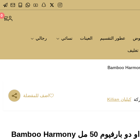
0
روض
عطور التقسيم
العينات
نسائي
رجالي
تغليف
اضف للمفضلة
ركة
كيليان Kilian
كيليان بامبو هارموني او دو بارفيوم 50 مل Bamboo Harmony