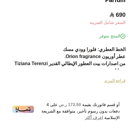
690
السعر شامل الضريبة
المنتج متوفر
الخط العطري: فلورا وودي مسك
عطر أوريون Orion fragrance.
من اصدارات بيت العطور الإيطالي القدير Tiziana Terenzi
تيزيانا تيرينزي.
عطر Orion أنيق بعبير زهري خشبي بالمسك لكلا الجنسين.
قراءة المزيد
انطلق العطر في عام 2015.
توليفة عطرية جذابة مكللة بالإنتعاش والحيوية تزهو بعبير أنيق
تفتتحه قمة التكوين مع التفاح، الأناناس، البرغموت والكشمش
أو قسم فاتورتك بقيمة
172.50 ر.س
على
4
الاحمر.
دفعات بدون رسوم تأخير، متوافقة مع الشريعة
ويتبعها قلب التكوين برفقة الزعتر، الياسمين، خشب البتولا
الإسلامية
اعرف أكثر
والباتشولي.
في حين تختتمها قاعدة التكوين مع المسك، العود، خشب الأرز،