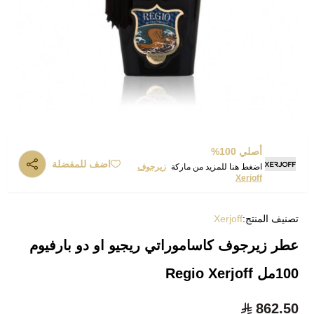
أصلي 100%
اضف للمفضلة
اضغط هنا للمزيد من ماركة
زيرجوف
Xerjoff
تصنيف المنتج:
Xerjoff
عطر زيرجوف كاساموراتي ريجيو او دو بارفيوم
100مل Regio Xerjoff
862.50