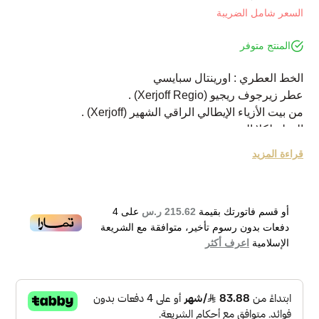
السعر شامل الضريبة
المنتج متوفر
الخط العطري : اورينتال سبايسي
عطر زيرجوف ريجيو (Xerjoff Regio) .
من بيت الأزياء الإيطالي الراقي الشهير (Xerjoff) .
العطر لكلا الجنسين.
ينتمي هذا العطر الجذاب للعائلة العطرية شرقي - حار.
قراءة المزيد
أطلق العطر في عام 2011.
يتكون العطر من البرغموت, الجريب فروت, زهر الليمون,
الخزامي, زهرة القرنفل , نبات إبره الراعي, يلانج يلانج, حب
أو قسم فاتورتك بقيمة
215.62 ر.س
على
4
الهال, الورد, البرقوق, المسك, الباتشولي, الفانيلا و أمبريت .
دفعات بدون رسوم تأخير، متوافقة مع الشريعة
Xerjoff Casamorati Regio Eau de Parfum 100ml
الإسلامية
اعرف أكثر