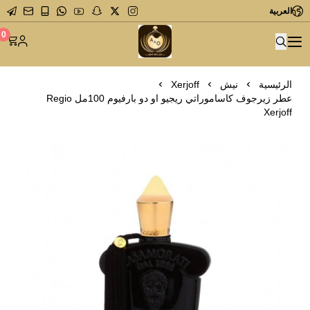
العربية
متجر عاشق العطور
0
الرئيسية
نيش
Xerjoff
عطر زيرجوف كاساموراتي ريجيو او دو بارفيوم 100مل Regio
Xerjoff