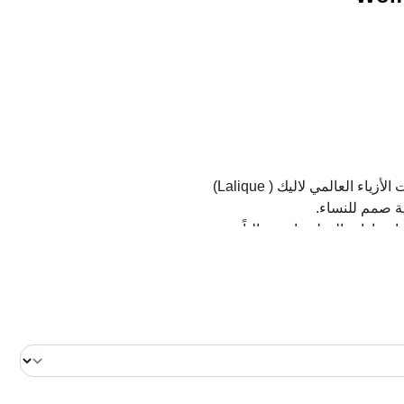
ية صمم للنساء.
روزمان (Sophia Grojsman).
متألقة تفتتحها القمة العطرية برفقة القرنفل، الياسمين، الورد
 الكاسي، الكمثرى والتوت الاسود .
كوين مع الفانيلا، خشب الصندل والمسك الابيض.
Lalique Lali