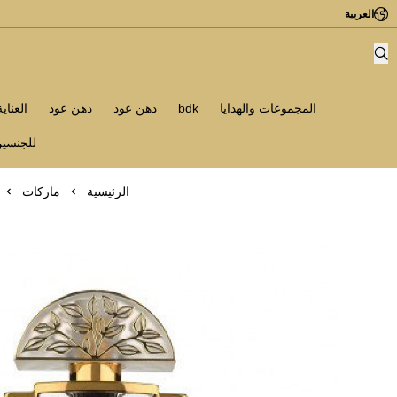
العربية
المجموعات والهدايا
bdk
دهن عود
دهن عود
العناي
للجنسي
الرئيسية
ماركات