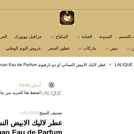
متجر عاشق العطور
ة بالجسم
المدونة
العناية
المكياج
جرافيل نيويورك
الع
ن
نيش
ماركات
عطور الشعر
عروض اليوم الوطني
LALIQUE
عطر لاليك الابيض النسائي او دو بارفيوم Lalique Lalique for Woman Eau de Parfum
أصلي 100%
اضغط هنا للمزيد من ما
تصنيف المنتج:
LALIQUE
an Eau de Parfum