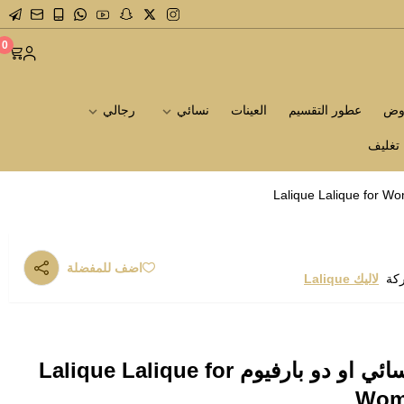
0
روض
عطور التقسيم
العينات
نسائي
رجالي
تغليف
اضف للمفضلة
ركة
لاليك Lalique
عطر لاليك الابيض النسائي او دو بارفيوم Lalique Lalique for
Wom