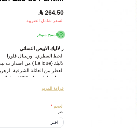
264.50
السعر شامل الضريبة
المنتج متوفر
ر لاليك الابيض النسائي
الخط العطري: اورينتال فلورا
لاليك (Lalique ) من اصدارات بيت الأزياء العالمي لاليك ( Lalique)
العطر من العائلة الشرقية الزهر
من اصدارات عام 1992 ومازالت اصدارات العطر واردة حالياً.
الخبير وراء هذا التكوين العطري هو صوفيا ج
قراءة المزيد
يتألق التكوين العطري برفقة باقة 
والسوسن.
الحجم
*
ويتوسط القلب العطري التكوين مع
اختر
بينما تختتم القاعدة العطرية الت
que for Woman Eau de Parfum