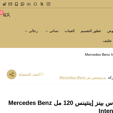
0
روض
عطور التقسيم
العينات
نسائي
رجالي
تغليف
اضف للمفضلة
ركة
مرسيدس بنز Mercedes Benz
مرسيدس بينز مرسيدس بينز إينتينس 120 مل Mercedes Benz
Inte