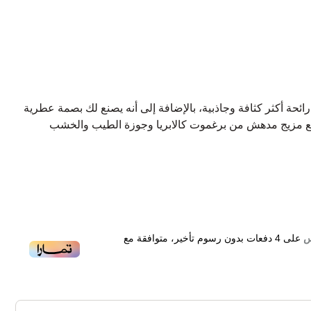
حة أكثر كثافة وجاذبية، بالإضافة إلى أنه يصنع لك بصمة عطرية
مع مزيج مدهش من برغموت كالابريا وجوزة الطيب والخشب
نية عن التعريف مُتخصصة في صناعة أفخم أنواع السيارات في
لم، تأسست في عام 1925، ونظراً لتميزها الخارق في صناعة السيارات فإن الأمر جرى بالمثل
لأداء في مجالات الرياضة والأزياء والعطور الفاخرة، وتبيع الآن
يع أنحاء العالم.
على
4
دفعات بدون رسوم تأخير، متوافقة مع