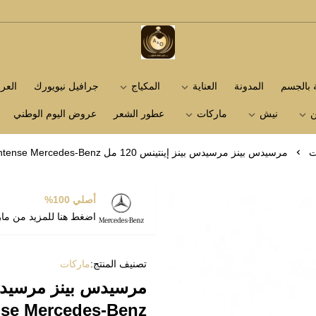
متجر عاشق العطور
ة بالجسم
المدونة
العناية
المكياج
جرافيل نيويورك
الع
ن
نيش
ماركات
عطور الشعر
عروض اليوم الوطني
ت
مرسيدس بينز مرسيدس بينز إينتينس 120 مل Mercedes Benz Intense Mercedes-Benz
أصلي 100%
اضغط هنا للمزيد من ما
تصنيف المنتج:
ماركات
nse Mercedes-Benz