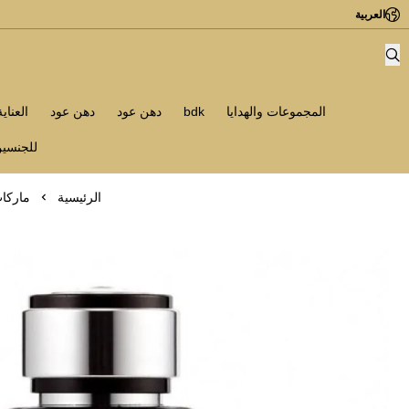
العربية
المجموعات والهدايا
bdk
دهن عود
دهن عود
العناي
للجنسي
الرئيسية
ماركا