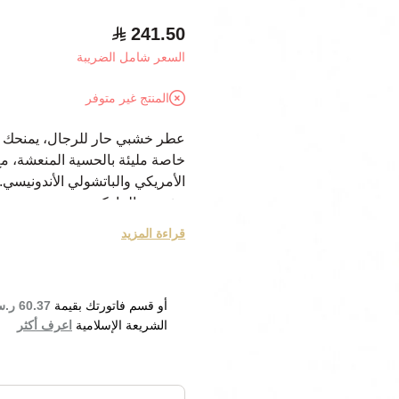
241.50
السعر شامل الضريبة
المنتج غير متوفر
عطر خشبي حار للرجال، يمنحك رائ
خاصة مليئة بالحسية المنعشة، 
الأمريكي والباتشولي الأندونيسي.
نبذة عن الماركة:
مرسيدس بينز هي علامة تجارية غ
قراءة المزيد
العا
في الالتزام بالتميز في التصميم وا
منتجاتها ذات الجودة العالية في جم
أو قسم فاتورتك بقيمة
60.37 ر.س
الشريعة الإسلامية
اعرف أكثر