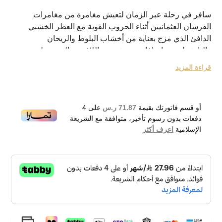
سافر في رحلة عبر الزمان لتعيش مغامرة من مغامرات
الفرسان العثمانيين أثناء الحروب القوية مع العطر الخشبي
الدافئ الذي مزج بعناية من أخشاب البلوط والريحان
والباتشولي مع إضافات منعشة من اللافندر والصنوبر ليجمع بين
عبق التاريخ وجمال الحاضر في زجاجة واحدة
قراءة المزيد
نبذة عن الماركة:
كارون هو بيت عطور فرنسي أسسه إيرنست دالتروف في عام
1904 ولم يكن ذو خبرة أو تدريب في عالم العطور آنذاك ولكن
أو قسم فاتورتك بقيمة
71.87 ر.س
على
4
شغفه الشديد بالمجال جعل والدته تدفع به للتدريب والدراسة
دفعات بدون رسوم تأخير، متوافقة مع الشريعة
حتى أطلق أول عطر في عام 1911 ثم بيع الشركة بعد ذلك
الإسلامية
اعرف أكثر
لباتريك أليس كارون في عام 1998 وقدم مجموعة من العطور
الأنيقة والفاخرة ولم يتوقف إصداره حتى الآن