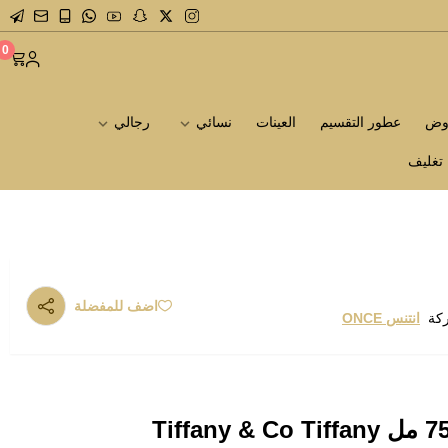
0
روض
عطور التقسيم
العينات
نسائي
رجالي
تغليف
اضف للمفضلة
ركة
انتنس ONCE