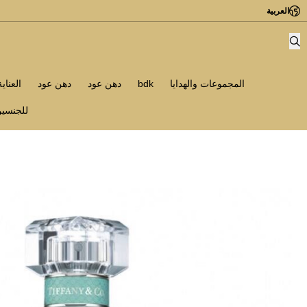
العربية
المجموعات والهدايا
bdk
دهن عود
دهن عود
العناي
للجنسي