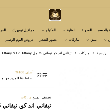
متجر عاشق العطور
ة بالجسم
المدونة
العناية
المكياج
جرافيل نيويورك
الع
ن
نيش
ماركات
عطور الشعر
عروض اليوم الوطني
الرئيسية
ماركات
تيفاني اند كو. تيفاني 75 مل Tiffany & Co Tiffany
أصلي 100%
اضغط هنا للمزيد من ما
تصنيف المنتج:
ماركات
تيفاني اند كو. تيفاني 75 مل Tiffany & Co Tiffany