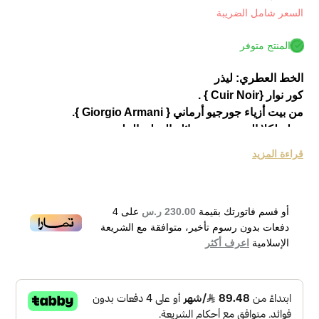
السعر شامل الضريبة
المنتج متوفر
الخط العطري: ليذر
كور نوار {Cuir Noir } .
من بيت أزياء جورجيو أرماني { Giorgio Armani }.
عطر لكلا الجنسين من عائلة العطورالجلدية.
تم إطلاق العطر عام 2011.
قراءة المزيد
العطر يبرز نكهات الكزبرة و الراتنجات، الجوز و خشب الغاياك و
العود، العنبر و الجلد وخشب الصندل، الورود و الفانيلا .
أو قسم فاتورتك بقيمة
230.00 ر.س
على
4
دفعات بدون رسوم تأخير، متوافقة مع الشريعة
الإسلامية
اعرف أكثر