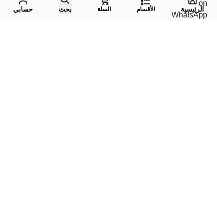
الرئيسية
بحث
حسابي
الأقسام
السلة
واتس اب
جوال
إيميل
تليقرام