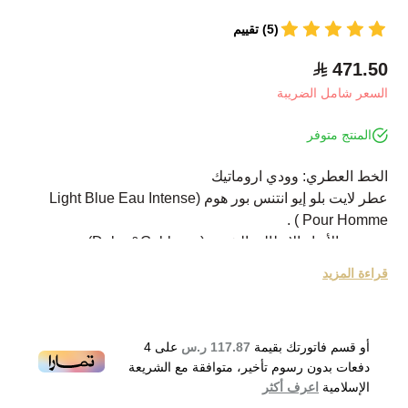
(5) تقييم
471.50
السعر شامل الضريبة
المنتج متوفر
الخط العطري: وودي اروماتيك
عطر لايت بلو إيو انتنس بور هوم (Light Blue Eau Intense
Pour Homme ) .
من بيت الأزياء الإيطالي الشهير (Dolce&Gabbana) .
العطر مخصص للرجال.
قراءة المزيد
ينتمي هذا العطر الجذاب للعائلة العطرية خشبي - مائي.
أطلق العطر في عام 2017.
تتكون بداية العطر من جريب فروت ويوسفي.
أو قسم فاتورتك بقيمة
117.87 ر.س
على
4
يتكون وسط العطر من عرعر ومياه البحر.
دفعات بدون رسوم تأخير، متوافقة مع الشريعة
تتكون نهاية العطر من خشب العنبر والمسك.
الإسلامية
اعرف أكثر
Dolce&Gabbana Light Blue Eau Intense Eau de Toilette