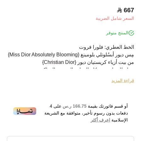
667
السعر شامل الضريبة
المنتج متوفر
الخط العطري: فلورا فروت
مِس ديور أبسُلوتلي بلومينغ {Miss Dior Absolutely Blooming}
من بيت أزياء كريستيان ديور {Christian Dior}
عطر للنساء من عائلة العطور الزهرية بالفواكه
تم إطلاق العطر عام 2016
قراءة المزيد
يبدأ االعطر بنكهة التوت الاحمر
وسط العطر نكهة الفاوانيا ووردة مايو
قاعدة عطرية بنكهة المسك الابيض
أو قسم فاتورتك بقيمة
166.75 ر.س
على
4
Miss Dior Absolutely Blooming Eau de Parfum
دفعات بدون رسوم تأخير، متوافقة مع الشريعة
الإسلامية
اعرف أكثر