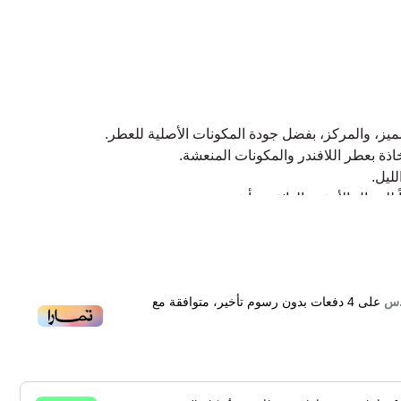
ميز، والمركز، بفضل جودة المكونات الأصلية للعطر.
اذة بعطر اللافندر والمكونات المنعشة.
ليل.
جال الأنيقين الواثقين بأنفسهم.
وأحد رواد صناعة الموضة والجمال. افتتح شكرته الخاصة عام
وضة من خلال إعادة تصميم مفاهيم الأناقة والأنوثة عبر تصميماته
ركته ما يزيد على 200 عطر حتى الآن.
على
4
دفعات بدون رسوم تأخير، متوافقة مع