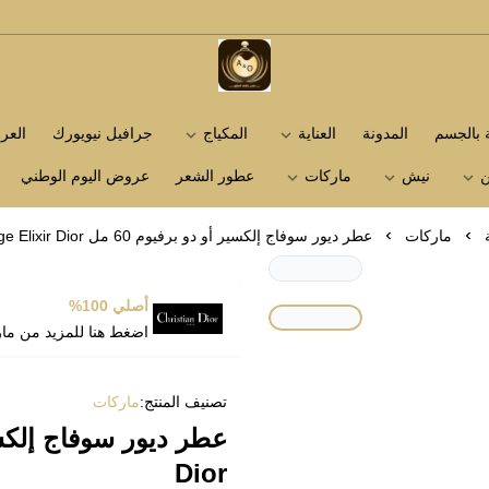
متجر عاشق العطور
ة بالجسم
المدونة
العناية
المكياج
جرافيل نيويورك
الع
ن
نيش
ماركات
عطور الشعر
عروض اليوم الوطني
ماركات
عطر ديور سوفاج إلكسير أو دو برفيوم 60 مل Sauvage Elixir Dior
أصلي 100%
اضغط هنا للمزيد من ما
تصنيف المنتج:
ماركات
Dior