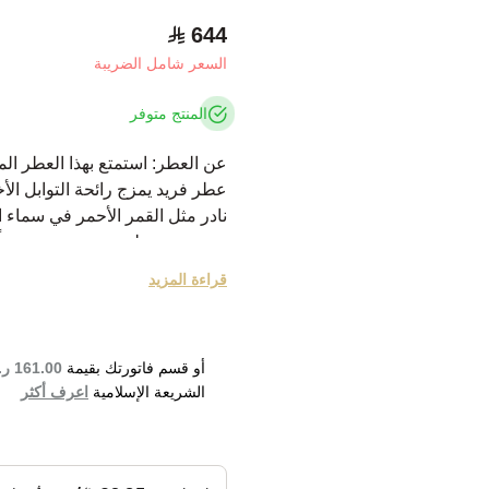
644
السعر شامل الضريبة
المنتج متوفر
عن العطر: استمتع بهذا العطر الم
عطر فريد يمزج رائحة التوابل الأخ
نادر مثل القمر الأحمر في سماء ال
مع تجربة عطرية صممت خصيصاً للر
نبذة عن الماركة:
قراءة المزيد
كريستيان ديور هو مصمم فرنسي، 
1947، وغير من وجه صناعة الم
وعطوره. تضم قائمة العطور التي أطلقتها ش
أو قسم فاتورتك بقيمة
161.00 ر.س
الشريعة الإسلامية
اعرف أكثر