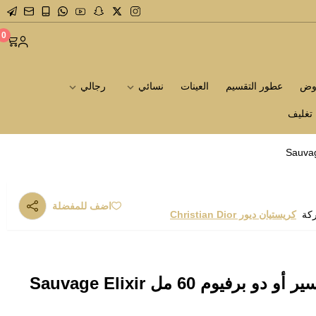
0
روض
عطور التقسيم
العينات
نسائي
رجالي
تغليف
اضف للمفضلة
ركة
كريستيان ديور Christian Dior
عطر ديور سوفاج إلكسير أو دو برفيوم 60 مل Sauvage Elixir