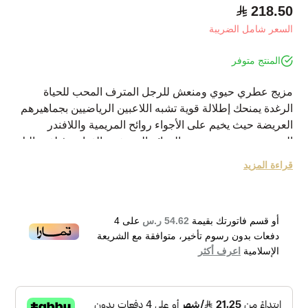
218.50
السعر شامل الضريبة
المنتج متوفر
مزيج عطري حيوي ومنعش للرجل المترف المحب للحياة
الرغدة يمنحك إطلالة قوية تشبه اللاعبين الرياضيين بجماهيرهم
العريضة حيث يخيم على الأجواء روائح المريمية واللافندر
الممزوجين بمجموعة من الروائح المنعشة والفواحة فتلفت إليك
كل الأنظار وتجعل الجميع في انتظار إمضاءك على دفاتر
قراءة المزيد
ذكرياتهم
نبذة عن الماركة:
لانفين هي دار أزياء فرنسية أسستها جين ماري لانفين عام
أو قسم فاتورتك بقيمة
54.62 ر.س
على
4
1909 وأطلق أول عطر لها في عام 1924 وحققت بها مبيعات
دفعات بدون رسوم تأخير، متوافقة مع الشريعة
عالية وشهرة لا محدودة وأصبحت عطورها الآن تُباع في جميع
الإسلامية
اعرف أكثر
الأسواق الدولية والعالمية