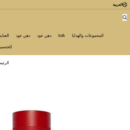
العربية
المجموعات والهدايا
bdk
دهن عود
دهن عود
العناي
للجنسي
الرئيس