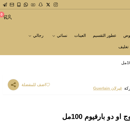
0
روض
عطور التقسيم
العينات
نسائي
رجالي
تغليف
اضف للمفضلة
ركة
غيرلان Guerlain
 دو بارفيوم 100مل