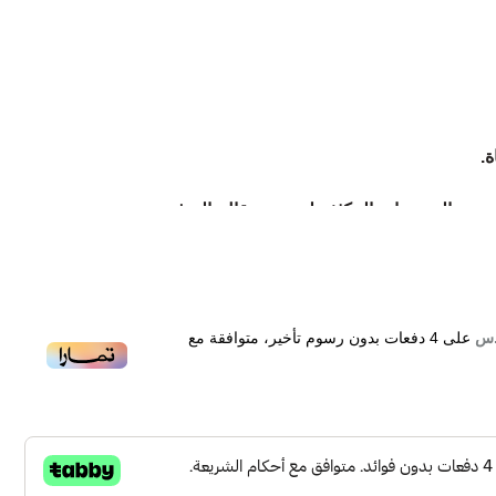
.
ة من الحمضيات المكثفة ليمون,برتقال, البرغموت.
 الراقية والخشب الثمين والقرفة.
شرقى الدافئ
Guerlain Habit
على
4
دفعات بدون رسوم تأخير، متوافقة مع