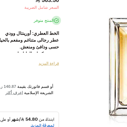
563.50
السعر شامل الضريبة
المنتج متوفر
الخط العطري: أورينتال وودي
عطر رجالى متناغم ومفعم بالحياة
حسى ودافئ ومنعش.
تحتوى مكوناتة العليا على مجموع
اما مكوناتة المتوسطة من الزهور
قراءة المزيد
مكوناتة الاساسية فهى البلسم ال
 Rouge Eau de Parfum 100ml
أو قسم فاتورتك بقيمة
140.87 ر.س
الشريعة الإسلامية
اعرف أكثر