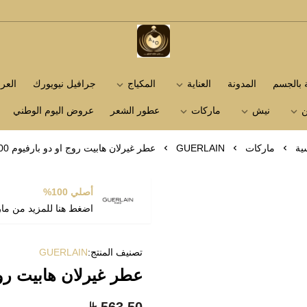
متجر عاشق العطور
ة بالجسم
المدونة
العناية
المكياج
جرافيل نيويورك
الع
ن
نيش
ماركات
عطور الشعر
عروض اليوم الوطني
ية
ماركات
GUERLAIN
عطر غيرلان هابيت روج او دو بارفيوم 100مل
أصلي 100%
اضغط هنا للمزيد من ما
تصنيف المنتج:
GUERLAIN
عطر غيرلان هابيت روج او