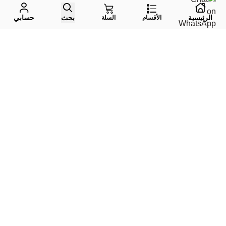
الرئيسية
بحث
حسابي
الأقسام
السلة
واتس اب
جوال
إيميل
تليقرام