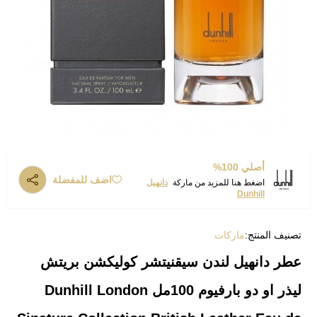
أصلي 100%
اضف للمفضلة
اضغط هنا للمزيد من ماركة
دانهيل
Dunhill
تصنيف المنتج:
ماركات
عطر دانهيل لندن سيقنيتشر كوليكشن بريتش
ليذر او دو بارفيوم 100مل Dunhill London