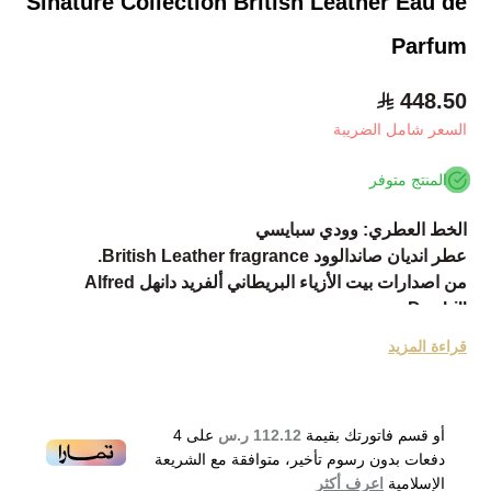
Sinature Collection British Leather Eau de
Parfum
448.50
السعر شامل الضريبة
المنتج متوفر
الخط العطري: وودي سبايسي
عطر انديان صاندالوود British Leather fragrance.
من اصدارات بيت الأزياء البريطاني ألفريد دانهل Alfred
Dunhill.
عطر British Leather ذكوري فاخر بعبير خشبي حار.
قراءة المزيد
تم اطلاق العطر حديثاً في عام 2019.
مزيج عطري متناغم يشذو بعبق مثير يبدأ بنكهة الليمون،
البرغموت والبندق المنكه بحب الهال والعرعر.
أو قسم فاتورتك بقيمة
112.12 ر.س
على
4
ويتبعها قلب التكوين مع المتة الفلفل، زهر البرتقال، ورق
دفعات بدون رسوم تأخير، متوافقة مع الشريعة
البنفسج والخزامى.
الإسلامية
اعرف أكثر