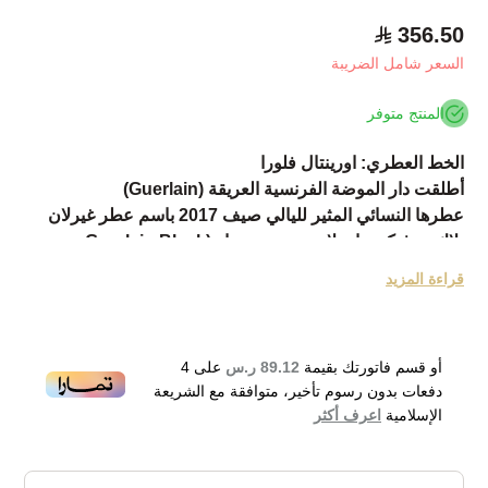
356.50
السعر شامل الضريبة
المنتج متوفر
الخط العطري: اورينتال فلورا
أطلقت دار الموضة الفرنسية العريقة (Guerlain)
عطرها النسائي المثير لليالي صيف 2017 باسم عطر غيرلان
بلاك بيرفيكت باي لا بيتيت روب نوار (Guerlain Black
Perfecto by La Petite Robe Noire).
قراءة المزيد
العطر الجديد جاء بطابع شرقي - زهري .
ليضفي المزيد من الأنوثة على رائحة العطر الذي تتكون مقدمته
من اللوز والكرز الحامض .
أو قسم فاتورتك بقيمة
89.12 ر.س
على
4
بينما يحتوي القلب على عرق السوس والورد
دفعات بدون رسوم تأخير، متوافقة مع الشريعة
ثم تأتي الخلفية العطرية التي تتكوةن من الجلد لتضفي مزيد
الإسلامية
اعرف أكثر
فخامة على العطر .
الذي أبدع الخبير العطري (Thierry Wasser) في مزج مكوناته
ليخرج لنا بهذه الاثارة الطاغية .