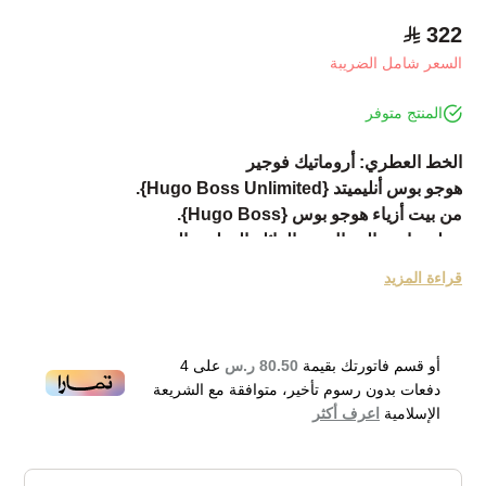
322
السعر شامل الضريبة
المنتج متوفر
الخط العطري: أروماتيك فوجير
هوجو بوس أنليميتد {Hugo Boss Unlimited}.
من بيت أزياء هوجو بوس {Hugo Boss}.
عطر خاص بالرجال من العائلة العطرية السرخسية.
تم إطلاق العطر في 2014.
قراءة المزيد
عطر أنيق جداُ بعبير نبات السرخس للرجال
هش وحلو ومثل العصير ودافئ ومريح
المكونات العليا من النعناع والغريب فروت وأوراق البنفسج
أو قسم فاتورتك بقيمة
80.50 ر.س
على
4
مكونات الوسط من الأناناس والقرفة والورد
دفعات بدون رسوم تأخير، متوافقة مع الشريعة
المكونات الأساسية من اللابدانوم وخشب الصندل والعنبر
الإسلامية
اعرف أكثر
موصى به للربيع والصيف
Hugo Boss Bottled Unlimited Eau de Toilette 100ml