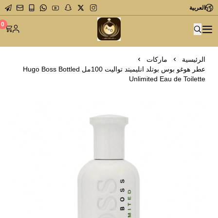
العربية
متجر عاشق العطور
0
الرئيسية
ماركات
عطر هوغو بوس بوتلد انليميتد تواليت 100مل Hugo Boss Bottled
Unlimited Eau de Toilette