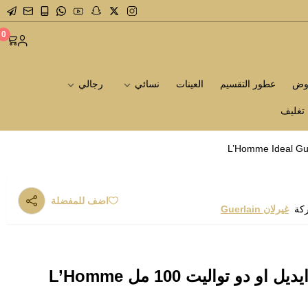
0
روض
عطور التقسيم
العينات
نسائي
رجالي
تغليف
اضف للمفضلة
ركة
غيرلان Guerlain
عطر غيرلان لي هوم ايديل او دو تواليت 100 مل L’Homme