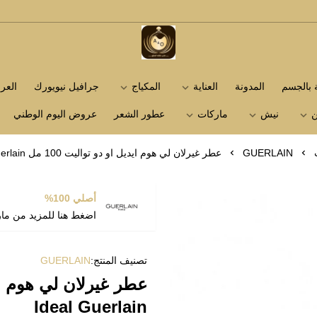
متجر عاشق العطور
ة بالجسم
المدونة
العناية
المكياج
جرافيل نيويورك
الع
ن
نيش
ماركات
عطور الشعر
عروض اليوم الوطني
GUERLAIN
عطر غيرلان لي هوم ايديل او دو تواليت 100 مل L’Homme Ideal Guerlain
أصلي 100%
اضغط هنا للمزيد من ما
تصنيف المنتج:
GUERLAIN
Ideal Guerlain