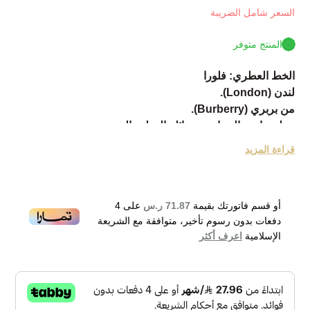
السعر شامل الضريبة
المنتج متوفر
الخط العطري: فلورا
لندن (London).
من بربري (Burberry).
عطر خاص بالنساء من عائلة العطور الزهرية.
تم إصداره عام 2006.
قراءة المزيد
يمتاز برائحة زكية ومنعشة ومثيرة للحواس.
مكوناته العليا هي الورد وصريمة الجدي واليوسفي.
المكونات المتوسطة هي الياسمين ونبات عود الصليب وزهرة
أو قسم فاتورتك بقيمة
71.87 ر.س
على
4
التيَر.
دفعات بدون رسوم تأخير، متوافقة مع الشريعة
المكونات الأساسية هي المسك والبتشول.
الإسلامية
اعرف أكثر
Burberry London Eau de Parfum 100ml