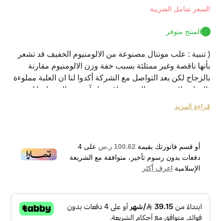
السعر شامل الضريبة
المنتج متوفر
( تنبية : علب مونتال مصنوعة من الالومنيوم الخفيف قد تشعر
بأنها ناقصة وغير ممتلئة بسبب خفة وزن الالومنيوم مقارنة
بالزجاج لكن بعد التواصل مع الشركة أكدوا لنا ان العلبة مملوءة
بالعطر ولا تخرج من المصنع ناقصة ابدآ ويجب التنبة لهذا )عود
لاغون {Aoud Lagoon} .من بيت أزياء مونتال {Montale}.عطر
قراءة المزيد
لكلا من الرجال و النساء .ينتمي لعائلة العطور الزهرية.تم إطلاق
العطر عام 2016.بداية العطر بنكهات الاوسمانثوس و
المندرين.الوسط العطري بنكهات اللوتس و زهرة التياري.قاعدة
أو قسم فاتورتك بقيمة
100.62 ر.س
على
4
عطرية بنكهات الطحالب و خشب الغاياك و نجيل الهند .
دفعات بدون رسوم تأخير، متوافقة مع الشريعة
Montale Aoud Lagoon Eau de Parfum 100ml
الإسلامية
اعرف أكثر