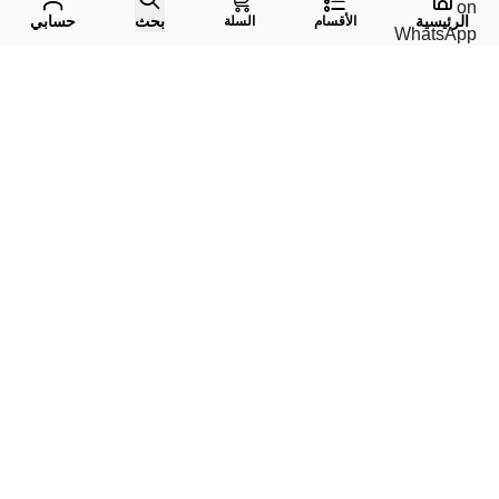
الرئيسية
بحث
حسابي
الأقسام
السلة
واتس اب
جوال
إيميل
تليقرام