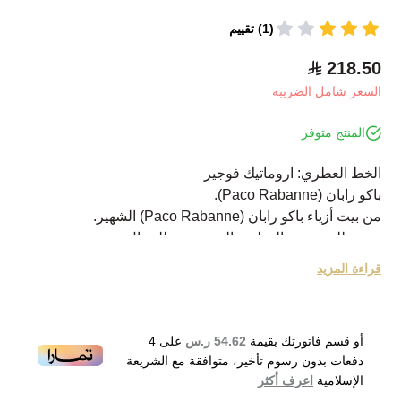
(1) تقييم
218.50
السعر شامل الضريبة
المنتج متوفر
الخط العطري: اروماتيك فوجير
باكو رابان (Paco Rabanne).
من بيت أزياء باكو رابان (Paco Rabanne) الشهير.
ينتمي للمجموعة العطرية السرخسية للرجال.
صدر هذا العطر عام 1973.
قراءة المزيد
الخبير وراء التكوين العطري هو جان مارتيل (Jean Martel) .
عطر رقيق ومنعش.
يحتوي على مزيج حسي من التوابل والأعشاب والعطور
أو قسم فاتورتك بقيمة
54.62 ر.س
على
4
النفيسة.
دفعات بدون رسوم تأخير، متوافقة مع الشريعة
المكونات العليا: إكليل الجبل والغار وزيت المريمية وخشب
الإسلامية
اعرف أكثر
الورد.