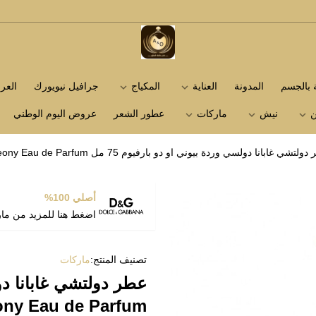
متجر عاشق العطور
ة بالجسم
المدونة
العناية
المكياج
جرافيل نيويورك
الع
ن
نيش
ماركات
عطور الشعر
عروض اليوم الوطني
تشي غابانا دولسي وردة بيوني او دو بارفيوم 75 مل Dolce & Gabbana Dolce Peony Eau de Parfum
أصلي 100%
اضغط هنا للمزيد من ما
تصنيف المنتج:
ماركات
ony Eau de Parfum