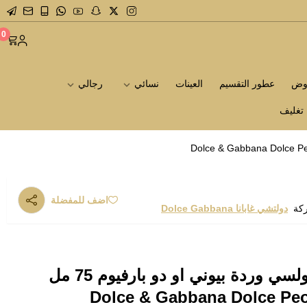
0
روض
عطور التقسيم
العينات
نسائي
رجالي
تغليف
اضف للمفضلة
ركة
دولتشي غابانا Dolce Gabbana
عطر دولتشي غابانا دولسي وردة بيوني او دو بارفيوم 75 مل
Dolce & Gabbana Dolce Pe