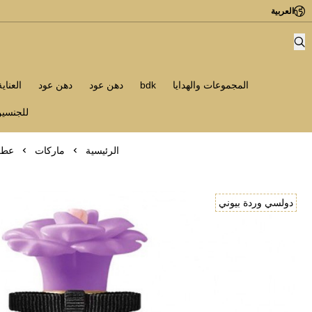
العربية
المجموعات والهدايا
bdk
دهن عود
دهن عود
العناي
للجنسي
الرئيسية
ماركات
عطر دول
دولسي وردة بيوني