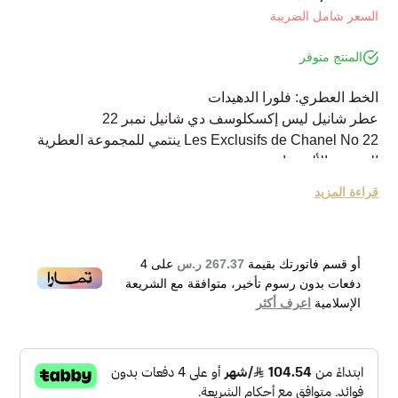
السعر شامل الضريبة
المنتج متوفر
الخط العطري: فلورا الدهيدات
عطر شانيل ليس إكسكلوسف دي شانيل نمبر 22
Les Exclusifs de Chanel No 22 ينتمي للمجموعة العطرية
الزهرية بالألدهيدات.
صمم خصيصا للنساء.
قراءة المزيد
أصدره بيت الأزياء العالمي شانيل Chanel عام 1922.
ديمومة العطر تصل لأعلى من المعدل الطبيعي.
صمم هذا العطر ليمنح المرأة إطلالة مشرقة تغمرها الحيوية
أو قسم فاتورتك بقيمة
267.37 ر.س
على
4
والانتعاش بفعل المكونات التي دخلت في التركيب العطري
دفعات بدون رسوم تأخير، متوافقة مع الشريعة
ومنها ما دخل في القلب العطري ويتمثل في عبير الياسمسن
الإسلامية
اعرف أكثر
والورد واليلانج يلانج ونكهة جوزة الطيب.
Chanel N.22 Eau de Parfum 75ml