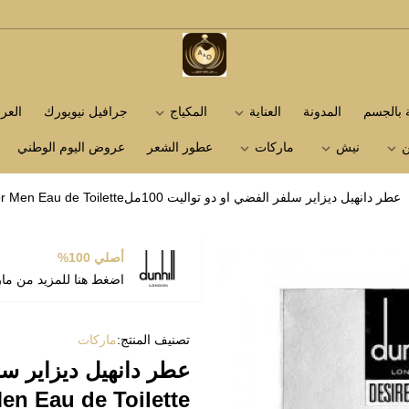
متجر عاشق العطور
ة بالجسم
المدونة
العناية
المكياج
جرافيل نيويورك
الع
ن
نيش
ماركات
عطور الشعر
عروض اليوم الوطني
عطر دانهيل ديزاير سلفر الفضي او دو تواليت 100ملDunhill Desire Silver for Men Eau de Toilette
أصلي 100%
اضغط هنا للمزيد من ما
تصنيف المنتج:
ماركات
Men Eau de Toilette