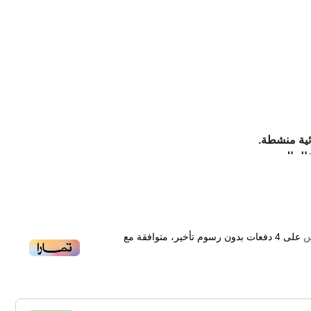
ئية منشطة.
ال المندرين.
فة مائية وورق البنفسج.
بتولا والكهرمان.
اسم الدافئة
على
4
دفعات بدون رسوم تأخير، متوافقة مع
Dunhill Desire Silver f