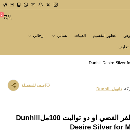
0
روض
عطور التقسيم
العينات
نسائي
رجالي
تغليف
اضف للمفضلة
ركة
دانهيل Dunhill
عطر دانهيل ديزاير سلفر الفضي او دو تواليت 100ملDunhill
Desire Silver for 