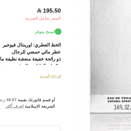
195.50
السعر شامل الضريبة
المنتج متوفر
الخط العطري: اورينتال فيوجير
عطر مائي حمضي للرجال.
ذو رائحة خفيفة منعشة نظيفة ما
مكوناته العليا هي البرغموت وبرتق
مكوناته المتوسطة هي الهال وتولي
قراءة المزيد
مكوناته الأساسية هي الفيتيفر وال
أطلق عام 2015.
مناسب للاستعمال النهاري أو المو
أو قسم فاتورتك بقيمة
48.87 ر.س
or Men Eau de Toilette 100ml
الشريعة الإسلامية
اعرف أكثر