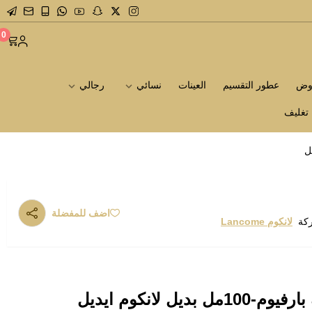
0
روض
عطور التقسيم
العينات
نسائي
رجالي
تغليف
اضف للمفضلة
ركة
لانكوم Lancome
ل لانكوم ايديل