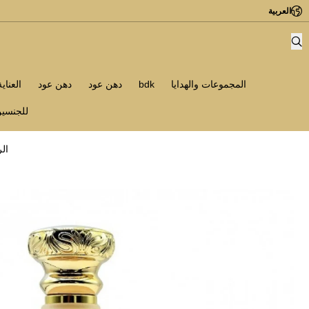
العربية
المجموعات والهدايا
bdk
دهن عود
دهن عود
العناي
للجنسي
ال