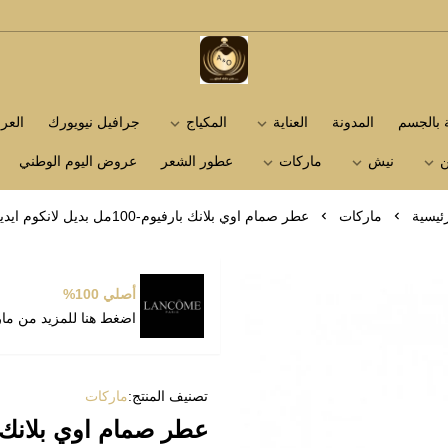
متجر عاشق العطور
ة بالجسم
المدونة
العناية
المكياج
جرافيل نيويورك
الع
ن
نيش
ماركات
عطور الشعر
عروض اليوم الوطني
رئيسية
ماركات
عطر صمام اوي بلانك بارفيوم-100مل بديل لانكوم ايديل
أصلي 100%
اضغط هنا للمزيد من ما
تصنيف المنتج:
ماركات
عطر صمام اوي بلانك بارفيوم-100مل بدي