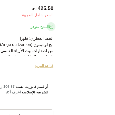
425.50
السعر شامل الضريبة
المنتج متوفر
الخط العطري: فلورا
انج او ديمون (Ange ou Demon).
من اصدارات بيت الأزياء العالمي جيفنشي 
العطر من العائلة الشرقية الزهري
وهو من اصدارات عام 2006.
قراءة المزيد
(Olivier Cresp).
عطر يتبع تقاليد أنج أو ديمون الأص
أو قسم فاتورتك بقيمة
106.37 ر.س
مذهل ومتقن ومتعدد الوجوه.
الشريعة الإسلامية
اعرف أكثر
يحمل في طياته أناقة وإثارة وأنوثة
يتكون من الأزهار البيضاء والليم
ممزوج بمكونات الياسمين وعود 
 Demon Eau de Parfum 100ml