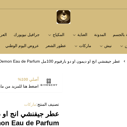
متجر عاشق العطور
ة بالجسم
المدونة
العناية
المكياج
جرافيل نيويورك
الع
ن
نيش
ماركات
عطور الشعر
عروض اليوم الوطني
عطر جيفنشي انج او ديمون او دو بارفيوم 100مل Givenchy Ange Ou Demon Eau de Parfum
أصلي 100%
اضغط هنا للمزيد من ما
تصنيف المنتج:
ماركات
on Eau de Parfum