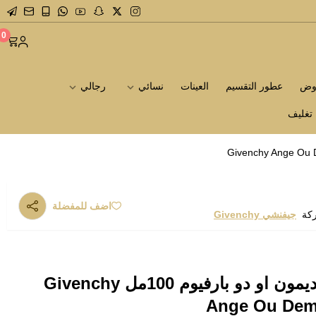
0
روض
عطور التقسيم
العينات
نسائي
رجالي
تغليف
اضف للمفضلة
ركة
جيفنشي Givenchy
عطر جيفنشي انج او ديمون او دو بارفيوم 100مل Givenchy
Ange Ou Dem