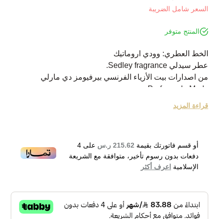
السعر شامل الضريبة
المنتج متوفر
الخط العطري: وودي اروماتيك
عطر سيدلي Sedley fragrance.
من اصدارات بيت الأزياء الفرنسي بيرفيومز دي مارلي
Parfums de Marly.
عطر Sedley فاخر بعبير خشبي عطري يتناغم مع كلا الجنسين.
قراءة المزيد
تم اطلاق العطر مؤخراً في عام 2019.
يخرج العطر مع توليفة عطرية منعشة ومثيرة بنوتات عطرية
جذابة برفقة النعناع، الليمون، الجريب فروت، المندرين
أو قسم فاتورتك بقيمة
215.62 ر.س
على
4
والبرغموت.
دفعات بدون رسوم تأخير، متوافقة مع الشريعة
ويتبعها قلب التكوين برفقة باقة زهرية جذابة مع اللبان،
الإسلامية
اعرف أكثر
الخزامى، ابرة الراعي واكليل الجبل.
أما قاعدة التكوين فتختتمها لتستقر مع الباتشولي، الكاشميران،
نجيل الهند، خشب الأرز، خشب الصندل والامبروكسان.
يحمل العطر بصمة الأنف Olivier Cresp .
Parfums de Marly Sedley Eau de Parfum 125ml