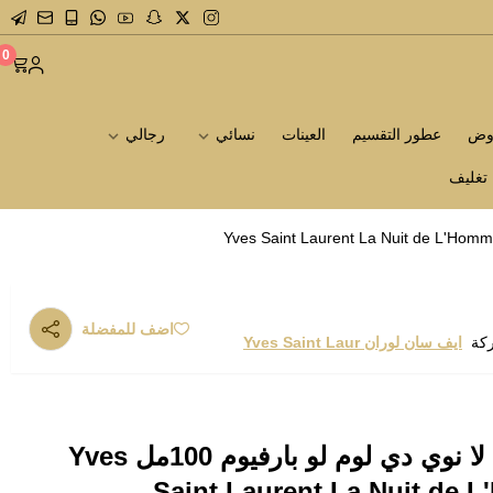
0
روض
عطور التقسيم
العينات
نسائي
رجالي
تغليف
اضف للمفضلة
ركة
ايف سان لوران Yves Saint Laur
عطر ايف سان لوران لا نوي دي لوم لو بارفيوم 100مل Yves
Saint Laurent La Nuit de 