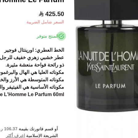
425.50
السعر شامل الضريبة
المنتج متوفر
الخط العطري: اورينتال فوجير
عطر خشبي زهري خفيف للرجل.
ذو رائحة فواحة منعشة مثيرة.
مكوناته العليا هي الهال والبرغمو
مكوناته المتوسطة هي الأرز والخ
مكوناته الأساسية هي الفيتيفر وال
 de L'Homme Le Parfum 60ml
أو قسم فاتورتك بقيمة
106.37 ر.س
الشريعة الإسلامية
اعرف أكثر