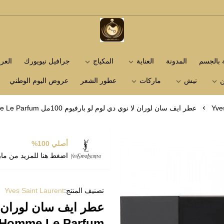
متجر عاشق العطور
ة بالجسم
المدونة
العناية
المكياج
جرافيل نيويورك
الع
ن
نيش
ماركات
عطور الشعر
عروض اليوم الوطني
Yve
عطر ايف سان لوران لا نوي دي لوم لو بارفيوم 100مل Yves Saint Laurent La Nuit de L'Homme Le Parfum
أصلي 100%
اضغط هنا للمزيد من ما
تصنيف المنتج:
Yves Saint Laurent
L'Homme Le Parfum