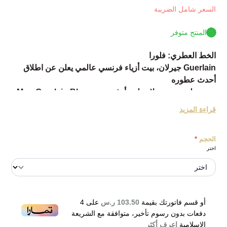
السعر شامل الضريبة
المنتج متوفر
الخط العطري: فلورا
Guerlain جيرلان، بيت أزياء فرنسي عالمي يعلن عن اطلاق
أحدث عطوره
وهو عطر مون جيرلان بلوم أوف روز Mon Guerlain Bloom
of Rose fragrance.
قراءة المزيد
وهو عطر أنثوي بعبير زهري حساس.
العطر من الإصدارات الحديثة لعام 2019.
الحجم
*
يشذو العطر مع باقة مميزة ومغرية تبدأ بقمة حسية برفقة
اختر
الخزامى والحمضيات،
ويتبعها قلب التكوين مع باقة زهرية جذابة بأريج النيرولي
الممزوج مع الورود بلغارية والفل.
بينما تختتمها قاعدة العطر لتستقربرفقة خشب الصندل والفانيلا
الهايتي.
أو قسم فاتورتك بقيمة
103.50 ر.س
على
4
يحمل العطر توقيع كل من Thierry Wasser Delphine Jelk
دفعات بدون رسوم تأخير، متوافقة مع الشريعة
الإسلامية
اعرف أكثر
Guerlain Mon Bloom Of Rose Eau de Toilette 100ml