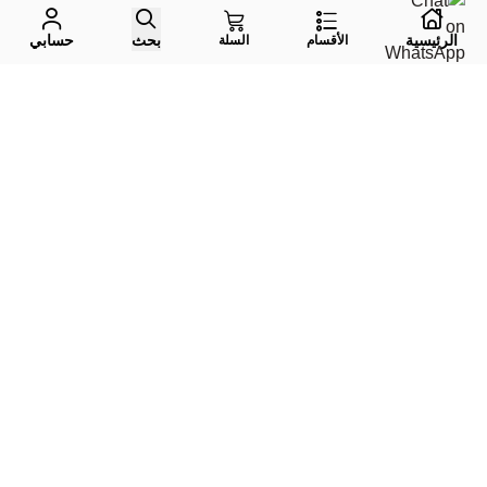
الرئيسية
بحث
حسابي
الأقسام
السلة
واتس اب
جوال
إيميل
تليقرام