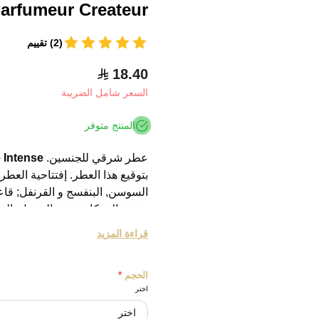
Parfumeur Createur
(2) تقييم
18.40
السعر شامل الضريبة
المنتج متوفر
عطر شرقي للجنسين.
Intense
بتوقيع هذا العطر. إفتتاحية العط
السوسن, البنفسج و القرنفل; قاعدة 
حبوب التونكا, خشب الصندل, الم
قراءة المزيد
الحجم
*
اختر