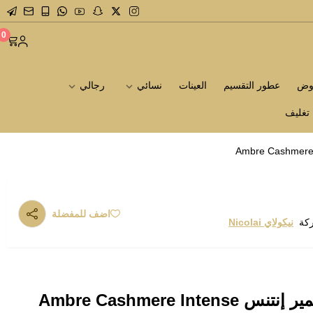
0
روض
عطور التقسيم
العينات
نسائي
رجالي
تغليف
اضف للمفضلة
ركة
نيكولاي Nicolai
عينة نيكولاي عنبر كشمير إنتنس Ambre Cashmere Intense