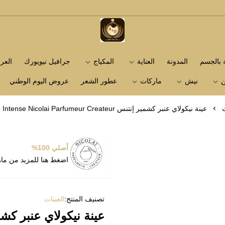
متجر عاشق العطور
ة بالجسم
المدونة
العناية
المكياج
جرافيل نيويورك
الع
ن
نيش
ماركات
عطور الشعر
عروض اليوم الوطني
ت
عينة نيكولاي عنبر كشمير إنتنس Ambre Cashmere Intense Nicolai Parfumeur Createur
أصلي 100%
اضغط هنا للمزيد من ما
تصنيف المنتج:
العينات