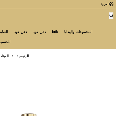
العربية
المجموعات والهدايا
bdk
دهن عود
دهن عود
العناي
للجنسي
الرئيسية
العينا