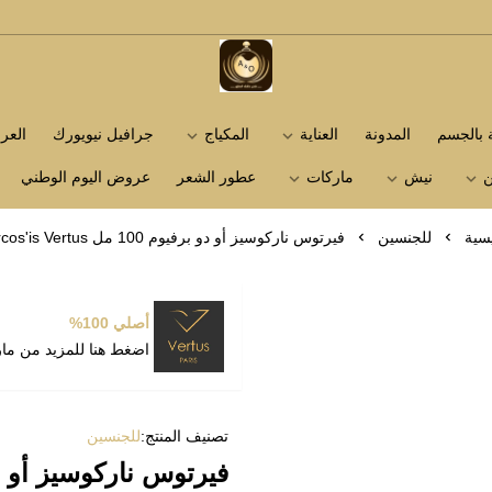
متجر عاشق العطور
ة بالجسم
المدونة
العناية
المكياج
جرافيل نيويورك
الع
ن
نيش
ماركات
عطور الشعر
عروض اليوم الوطني
يسية
للجنسين
فيرتوس ناركوسيز أو دو برفيوم 100 مل Narcos'is Vertus
أصلي 100%
اضغط هنا للمزيد من ما
تصنيف المنتج:
للجنسين
فيرتوس ناركوسيز أو دو برفيوم 100 مل