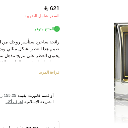
621
السعر شامل الضريبة
المنتج متوفر
رائحة ساحرة ستأسر روحك من ال
صمم هذا العطر بشكل مثالي وبدقة
يحتوي العطر على مزيج مذهل من ال
يمنحك العطر شعور بالراحة والثق
هذا العطر هو الرفيق الأمثل لك 
قراءة المزيد
نبذة عن الماركة:
فيرتوس هي شركة رائدة في مجال 
أو قسم فاتورتك بقيمة
155.25 ر.س
تم مزجها ببراعة بجودة فريدة من نوع
الشريعة الإسلامية
اعرف أكثر
النخبة من عشاق العطور المتخصصة
تحتل فيرتوس مكانة رائدة في مجا