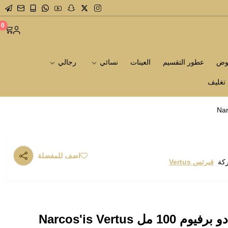
0
روض
عطور التقسيم
العينات
نسائي
رجالي
تغليف
اضف للمفضلة
ركة
فيرتس Vertus
 Narcos'is Vertus