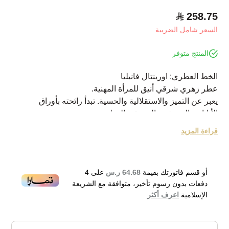
258.75
السعر شامل الضريبة
المنتج متوفر
الخط العطري: اورينتال فانيليا
عطر زهري شرقي أنيق للمرأة المهنية.
يعبر عن التميز والاستقلالية والحسية. تبدأ رائحته بأوراق
الأناناس المنعشة واليوسفي العطر.
ممزوج بفورة لاذعة من نبات بخور مريم والأوركيد والفانيليا
قراءة المزيد
والبتشول وخشب الصندل.
مثالي لجميع المناسبات.
Mont Blanc Presence for Women Eau de Toilette
أو قسم فاتورتك بقيمة
64.68 ر.س
على
4
دفعات بدون رسوم تأخير، متوافقة مع الشريعة
الإسلامية
اعرف أكثر