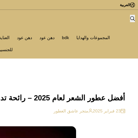
العربية
المجموعات والهدايا
bdk
دهن عود
دهن عود
العناي
للجنسي
أفضل عطور الشعر لعام 2025 – رائحة تدوم وانتعاش لا يُقاوم
23 فبراير 2025
متجر عاشق العطور