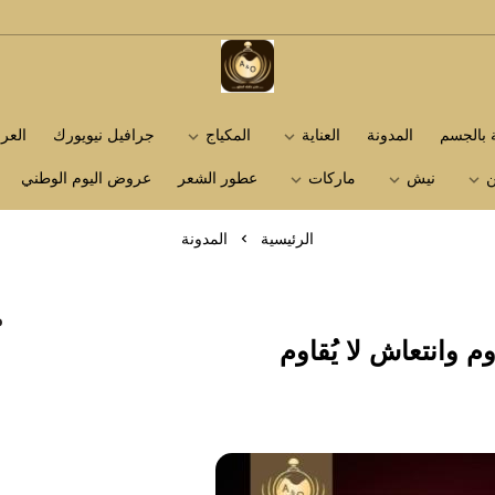
متجر عاشق العطور
ة بالجسم
المدونة
العناية
المكياج
جرافيل نيويورك
الع
ن
نيش
ماركات
عطور الشعر
عروض اليوم الوطني
الرئيسية
المدونة
م