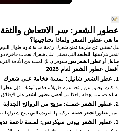
0
عطور الشعر: سر الانتعاش والثقة ب
ما هي عطور الشعر ولماذا تحتاجينها؟
هل تبحثين عن طريقة تمنح شعرك رائحة جذابة تدوم طوال اليو
تتميز بتركيبتها اللطيفة التي تضفي على شعرك نفحات فاخرة دون 
شانيل
أو
عطور الشعر ديور
سيوفران لكِ لمسة من الأناقة الفريد
أفضل عطور الشعر لعام 2025
1. عطر الشعر شانيل: لمسة فخامة على شعرك
إذا كنتِ تبحثين عن رائحة تدوم طويلاً وتعكس أنوثتك، فإن
عطر ال
لساعات، مما يجعله واحدًا من
أفضل عطور الشعر
على الإطلاق.
2. عطور الشعر خصلة: مزيج من الروائح الجذابة
تتميز
عطور الشعر خصلة
بتركيباتها الفريدة التي تمنح شعركِ انتع
3. عطور الشعر بيوتي سيكرتس: لمسة ناعمة تدوم طوال اليوم
إذا كنتِ تبحثين عن عطر شعر يمنحكِ إحساسًا بالانتعاش والأنوثة