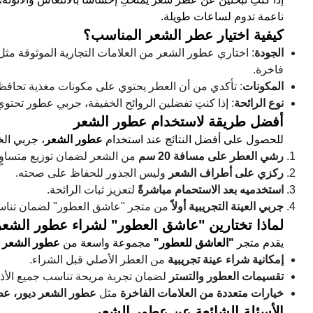
ناعمة تدوم لساعات طويلة.
كيفية اختيار عطر الشعر المناسب؟
الجودة
: اختاري عطور الشعر من العلامات التجارية الموثوقة مث
فاخرة.
المكونات
: تأكدي من أن العطر يحتوي على مكونات مغذية تحاف
نوع الرائحة
: إذا كنتِ تفضلين الروائح الخفيفة، جربي عطور تحتو
أفضل طريقة لاستخدام عطور الشعر
للحصول على أفضل النتائج عند استخدام
عطور الشعر
، جربي الخ
رشي العطر على مسافة 20 سم
من الشعر لضمان توزيع متساوٍ.
ركزي على أطراف الشعر
وليس الجذور للحفاظ على صحته.
استخدميه بعد الاستحمام مباشرةً
لتعزيز ثبات الرائحة.
جربي العينة التجريبية أولاً
من متجر "عاشق العطور" لضمان تناس
لماذا تختارين "عاشق العطور" لشراء عطور الشع
يقدم متجر
"العاشق للعطور"
مجموعة واسعة من
عطور الشعر
ا
إمكانية شراء عينة تجريبية
من العطر الأصلي قبل الشراء.
تقسيمات العطور والتستر
لضمان تجربة مريحة تناسب جميع الأذو
خيارات متعددة من العلامات الفاخرة
مثل
عطور الشعر ديور، ع
الأسئلة الشائعة عن عطور الشعر