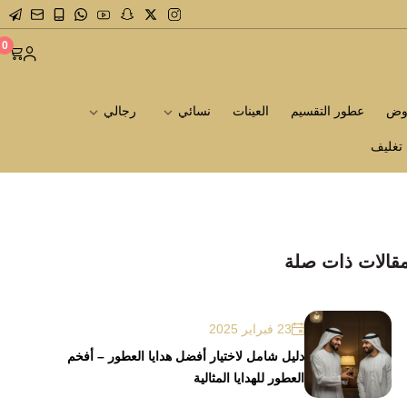
0
روض
عطور التقسيم
العينات
نسائي
رجالي
تغليف
قالات ذات صلة
23 فبراير 2025
دليل شامل لاختيار أفضل هدايا العطور – أفخم
العطور للهدايا المثالية