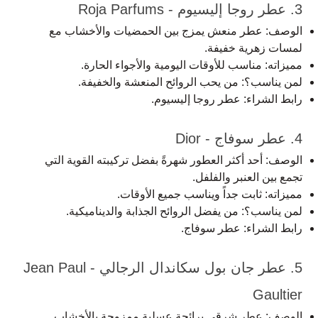
3. عطر روجا إليسيوم - Roja Parfums
الوصف: عطر منعش يمزج بين الحمضيات والأخشاب مع
لمسات زهرية خفيفة.
مميزاته: مناسب للأوقات اليومية والأجواء الحارة.
لمن يناسب؟: من يحب الروائح المنعشة والخفيفة.
رابط الشراء:
عطر روجا إليسيوم
.
4. عطر سوفاج - Dior
الوصف: أحد أكثر العطور شهرةً بفضل تركيبته القوية التي
تجمع بين العنبر والفلفل.
مميزاته: ثابت جداً ويناسب جميع الأوقات.
لمن يناسب؟: من يفضل الروائح الجذابة والديناميكية.
رابط الشراء:
عطر سوفاج
.
5. عطر جان بول سكاندال الرجالي - Jean Paul
Gaultier
الوصف: عطر شرقي برائحة عسلية ممزوجة بالأخشاب.