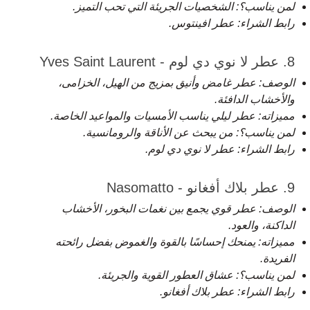
لمن يناسب؟: الشخصيات الجريئة التي تحب التميز.
رابط الشراء:
عطر افينتوس
.
8. عطر لا نوي دي لوم - Yves Saint Laurent
الوصف: عطر غامض وأنيق بمزيج من الهيل، الخزامى،
والأخشاب الدافئة.
مميزاته: عطر ليلي يناسب الأمسيات والمواعيد الخاصة.
لمن يناسب؟: من يبحث عن الأناقة والرومانسية.
رابط الشراء:
عطر لا نوي دي لوم.
9. عطر بلاك أفغانو - Nasomatto
الوصف: عطر قوي يجمع بين نغمات البخور، الأخشاب
الداكنة، والعود.
مميزاته: يمنحك إحساسًا بالقوة والغموض بفضل رائحته
الفريدة.
لمن يناسب؟: عشاق العطور القوية والجريئة.
رابط الشراء:
عطر بلاك أفغانو
.