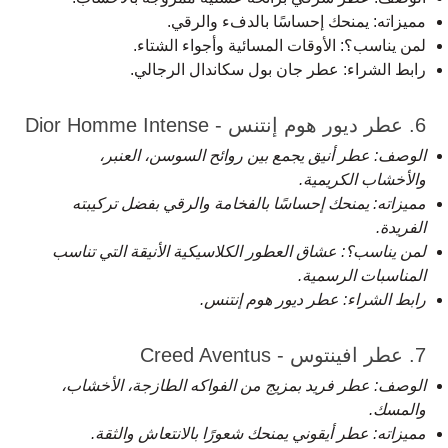
مميزاته: يمنحك إحساسًا بالدفء والرقي.
لمن يناسب؟: الأوقات المسائية وأجواء الشتاء.
رابط الشراء:
عطر جان بول سكاندال الرجالي
.
6. عطر ديور هوم إنتنس - Dior Homme Intense
الوصف: عطر أنيق يجمع بين روائح السوسن، العنبر،
والأخشاب الكريمية.
مميزاته: يمنحك إحساسًا بالفخامة والرقي بفضل تركيبته
الفريدة.
لمن يناسب؟: عشاق العطور الكلاسيكية الأنيقة التي تناسب
المناسبات الرسمية.
رابط الشراء:
عطر ديور هوم إنتنس
.
7. عطر افينتوس - Creed Aventus
الوصف: عطر فريد بمزيج من الفواكه الطازجة، الأخشاب،
والمسك.
مميزاته: عطر أيقوني يمنحك شعورًا بالانتعاش والثقة.