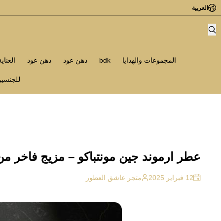
العربية
المجموعات والهدايا
bdk
دهن عود
دهن عود
العناي
للجنسي
عطر ارموند جين مونتباكو – مزيج فاخر من 
12 فبراير 2025
متجر عاشق العطور