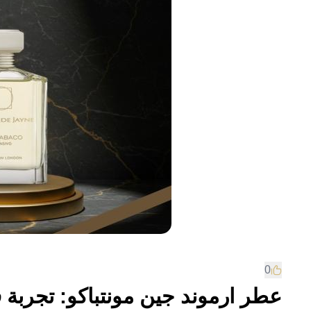
0
عطر ارموند جين مونتباكو: تجربة ف