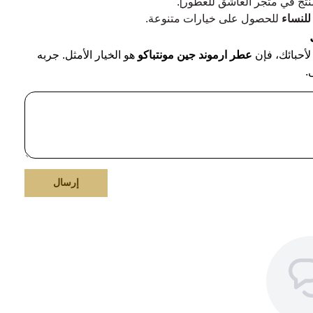
تج في متجر العاشق للعطور].
للنساء
للحصول على خيارات متنوعة.
أحبائك، فإن
عطر ارموند جين مونتباكو
هو الخيار الأمثل. جربه
.
إرسال