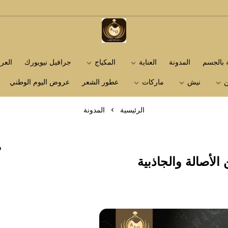
متجر عاشق العطور
ة بالجسم
المدونة
العناية
المكياج
جرافيل نيويورك
الع
ن
نيش
ماركات
عطور الشعر
عروض اليوم الوطني
الرئيسية
المدونة
م
الأصالة والجاذبية