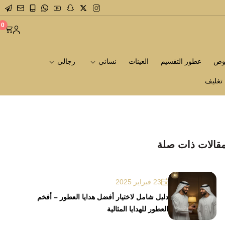
0
روض
عطور التقسيم
العينات
نسائي
رجالي
تغليف
قالات ذات صلة
23 فبراير 2025
دليل شامل لاختيار أفضل هدايا العطور – أفخم
العطور للهدايا المثالية