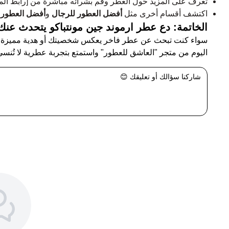
تعرف على المزيد حول العطر وقم بشرائه مباشرة من [رابط المن
اكتشف أقسام أخرى مثل
أفضل العطور للرجال
و
أفضل العطور 
الخاتمة: دع عطر ارموند جين مونتباكو يتحدث عنك
سواء كنت تبحث عن عطر فاخر يعكس شخصيتك أو هدية مميزة ل
اليوم من متجر "العاشق للعطور" واستمتع بتجربة عطرية لا تُنسى