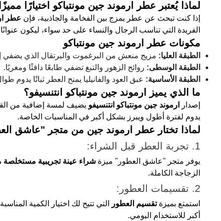
لماذا يُعتبر عطر ارموند جين مونتباكو اختيارًا مميزًا
إذا كنت تبحث عن عطر يمزج بين الفخامة والجاذبية، فإن
عطر ارم
الفريدة التي تناسب الرجال والنساء على حد سواء، ليكون عنوانًا 
مكونات عطر ارموند جين مونتباكو
الطبقة العليا:
مزيج منعش من البرغموت والبرتقال الذي يضفي إحس
الطبقة الوسطى:
روائح الزهور والتبغ تضفي طابعًا دافئًا ومغريًا.
الطبقة الأساسية:
عبق العود والفانيليا يمنح العطر ثباتًا يدوم طوال
ما الذي يميز ارموند جين مونتباكو انتنسيفو؟
إصدار
ارموند جين مونتباكو انتنسيفو
يضيف لمسة إضافية من القوة 
يدوم لفترة أطول ويبرز بشكل أكبر في المناسبات الخاصة.
لماذا تختار عطر ارموند جين من متجر "عاشق الع
1. تجربة العطر قبل الشراء:
يوفر متجر "عاشق العطور" ميزة
شراء عينة تجريبية مستخلصة م
الزجاجة الكاملة.
2. تقسيمات العطور:
استمتع بميزة
تقسيم العطور
التي تتيح لك اختيار الكمية المناس
أكبر للاستخدام اليومي.