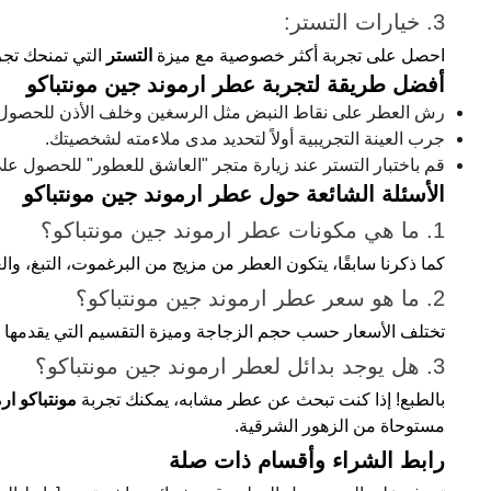
3. خيارات التستر:
احصل على تجربة أكثر خصوصية مع ميزة
التستر
التي تمنحك تجر
أفضل طريقة لتجربة عطر ارموند جين مونتباكو
رش العطر على نقاط النبض مثل الرسغين وخلف الأذن للحصول 
جرب العينة التجريبية أولاً لتحديد مدى ملاءمته لشخصيتك.
قم باختبار التستر عند زيارة متجر "العاشق للعطور" للحصول على
الأسئلة الشائعة حول عطر ارموند جين مونتباكو
1. ما هي مكونات عطر ارموند جين مونتباكو؟
كما ذكرنا سابقًا، يتكون العطر من مزيج من البرغموت، التبغ، والعو
2. ما هو سعر عطر ارموند جين مونتباكو؟
تختلف الأسعار حسب حجم الزجاجة وميزة التقسيم التي يقدمها 
3. هل يوجد بدائل لعطر ارموند جين مونتباكو؟
بالطبع! إذا كنت تبحث عن عطر مشابه، يمكنك تجربة
مونتباكو ا
مستوحاة من الزهور الشرقية.
رابط الشراء وأقسام ذات صلة