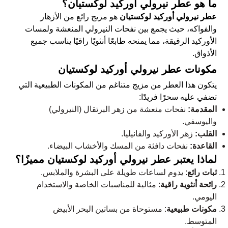
ما هو عطر نيرولي أوركيد لوكستيان؟
عطر نيرولي أوركيد لوكستيان
هو مزيج رائع من الأزهار
والفواكه، حيث يجمع بين نفحات النيرولي المنعشة ولمسات
الأوركيد الرقيقة، مما يمنحه طابعًا أنثويًا راقيًا يناسب جميع
الأذواق.
مكونات عطر نيرولي أوركيد لوكستيان
يتكون هذا العطر من مزيج متناغم من المكونات الطبيعية التي
تضفي عليه سحرًا فريدًا:
المقدمة:
نفحات منعشة من زهر البرتقال (النيرولي)
واليوسفي.
القلب:
زهر الأوركيد والفانيليا.
القاعدة:
نفحات دافئة من المسك والأخشاب البيضاء.
لماذا يعتبر عطر نيرولي أوركيد لوكستيان مميزًا؟
ثبات رائع
: يدوم لساعات طويلة على البشرة والملابس.
رائحة أنثوية راقية
: مثالية للمناسبات الخاصة والاستخدام
اليومي.
مكونات طبيعية
: مستوحاة من بساتين البحر الأبيض
المتوسط.