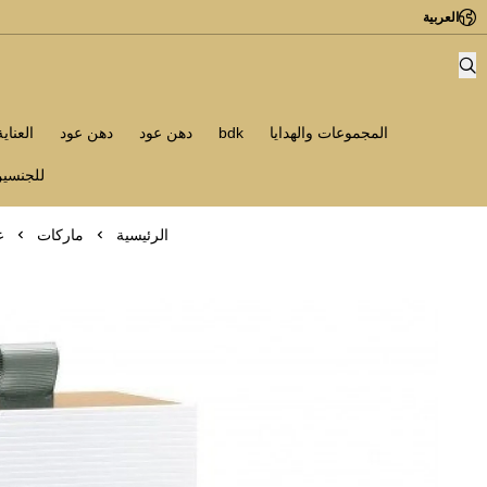
العربية
المجموعات والهدايا
bdk
دهن عود
دهن عود
العناي
للجنسي
الرئيسية
ماركات
عط