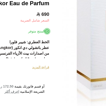
kor Eau de Parfum
690
السعر شامل الضريبة
المنتج متوفر
الخط العطري: شيبر فلورا
عطر باتشولي دي انكور (Patchouli d’Angkor) .
من اصدارات بيت الأزياء الفرنسي الشهير cheron
عطر Patchouli d’Angkor منعش بعبير قبرصي زهري .
انطلق العطر حديثاً في عام 2019.
قراءة المزيد
يحمل العطر بصمة الخبير Nathalie Lorson .
عطر زھري للرجال و النساء .
مقدمة العطر البارغموت و الكمثر
أو قسم فاتورتك بقيمة
172.50 ر.س
قلب العطر الیاسمین و الفلفل الب
الشريعة الإسلامية
اعرف أكثر
قاعدة العطر تتكون من الباتشولي
ngkor Eau de Parfum 125ml