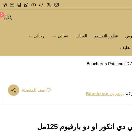
0
روض
عطور التقسيم
العينات
نسائي
رجالي
تغليف
اضف للمفضلة
ركة
بوشرون Boucheron
عطر بوشرون باتشولي دي انكور او دو بارفيوم 125مل