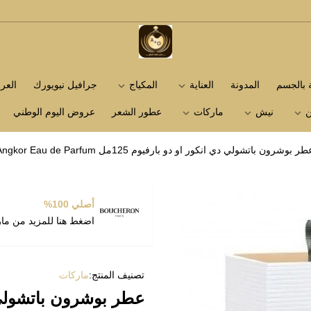
متجر عاشق العطور
ة بالجسم
المدونة
العناية
المكياج
جرافيل نيويورك
الع
ن
نيش
ماركات
عطور الشعر
عروض اليوم الوطني
ر بوشرون باتشولي دي انكور او دو بارفيوم 125مل Boucheron Patchouli D’Angkor Eau de Parfum
أصلي 100%
اضغط هنا للمزيد من ما
تصنيف المنتج:
ماركات