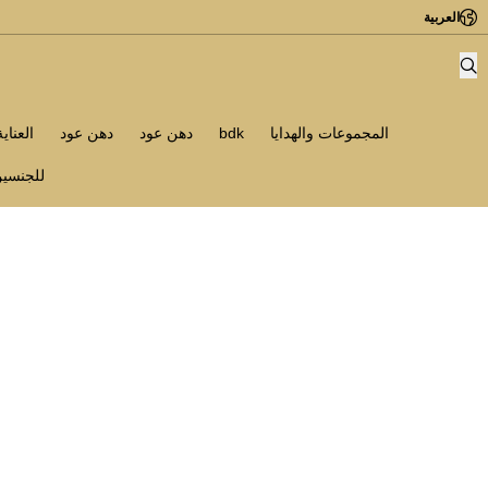
العربية
المجموعات والهدايا
bdk
دهن عود
دهن عود
العناي
للجنسي