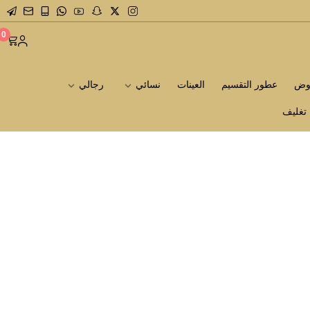
0
روض
عطور التقسيم
العينات
نسائي
رجالي
تغليف