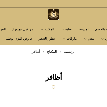
متجر عاشق العطور
ة بالجسم
المدونة
العناية
المكياج
جرافيل نيويورك
الع
ن
نيش
ماركات
عطور الشعر
عروض اليوم الوطني
الرئيسية
المكياج
أظافر
أظافر