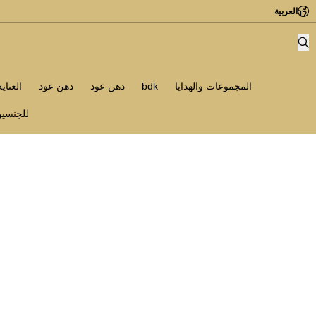
العربية
المجموعات والهدايا
bdk
دهن عود
دهن عود
العناي
للجنسي