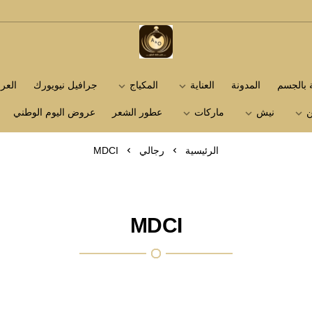
متجر عاشق العطور
ة بالجسم
المدونة
العناية
المكياج
جرافيل نيويورك
الع
ن
نيش
ماركات
عطور الشعر
عروض اليوم الوطني
الرئيسية
رجالي
MDCI
MDCI