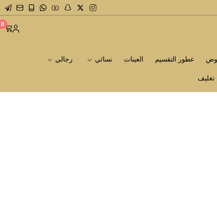
0
روض
عطور التقسيم
العينات
نسائي
رجالي
تغليف