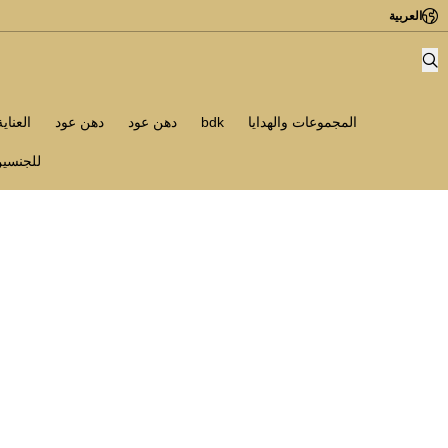
العربية
المجموعات والهدايا
bdk
دهن عود
دهن عود
العناي
للجنسي