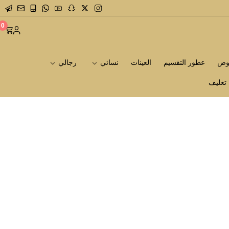
0
روض
عطور التقسيم
العينات
نسائي
رجالي
تغليف