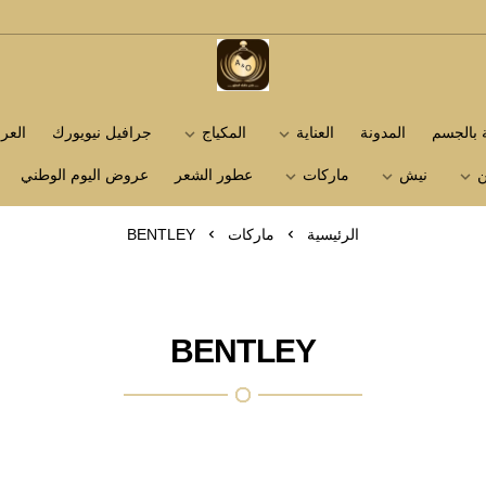
متجر عاشق العطور
ة بالجسم
المدونة
العناية
المكياج
جرافيل نيويورك
الع
ن
نيش
ماركات
عطور الشعر
عروض اليوم الوطني
الرئيسية
ماركات
BENTLEY
BENTLEY