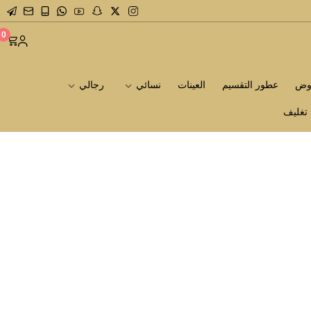
0
روض
عطور التقسيم
العينات
نسائي
رجالي
تغليف