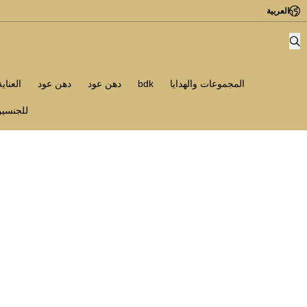
العربية
المجموعات والهدايا
bdk
دهن عود
دهن عود
العناي
للجنسي