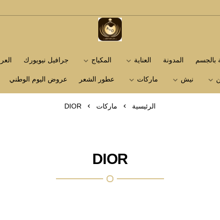
متجر عاشق العطور
ة بالجسم
المدونة
العناية
المكياج
جرافيل نيويورك
الع
ن
نيش
ماركات
عطور الشعر
عروض اليوم الوطني
الرئيسية
ماركات
DIOR
DIOR