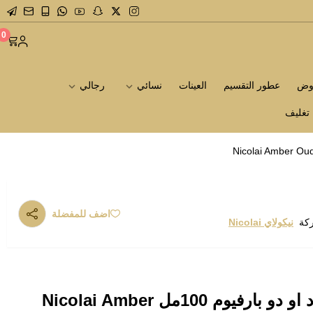
0
روض
عطور التقسيم
العينات
نسائي
رجالي
تغليف
اضف للمفضلة
ركة
نيكولاي Nicolai
عطر نيكولاي عنبر عود او دو بارفيوم 100مل Nicolai Amber