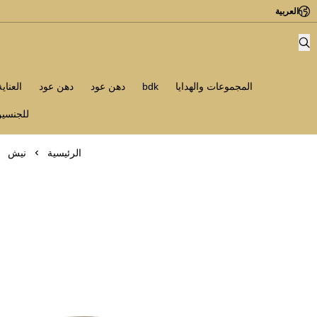
العربية
المجموعات والهدايا
bdk
دهن عود
دهن عود
العناي
للجنسي
الرئيسية
نيش