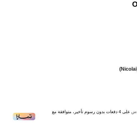
O
مریمیه و شیح .
ود, أخشاب الأرز الأطلسي, الباتشولي و خشب الصندل .
على
4
دفعات بدون رسوم تأخير، متوافقة مع
تونكا, العبھر, المسك, القندس و العنبر.
Nicolai Amb