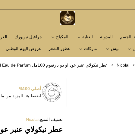
متجر عاشق العطور
ة بالجسم
المدونة
العناية
المكياج
جرافيل نيويورك
الع
ن
نيش
ماركات
عطور الشعر
عروض اليوم الوطني
Nicolai
عطر نيكولاي عنبر عود او دو بارفيوم 100مل Nicolai Amber Oud Eau de Parfum
أصلي 100%
اضغط هنا للمزيد من ما
تصنيف المنتج:
Nicolai