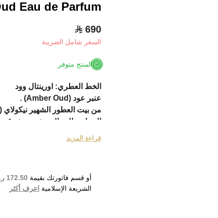
ud Eau de Parfum
690
السعر شامل الضريبة
المنتج متوفر
الخط العطري: اورينتال وود
عنبر عود (Amber Oud) .
من بيت العطور الشهير نيكولاي (Nicolai)
النساء و للرجال خشبي - شرقي .
تم إصدارة عام 2013 .
قراءة المزيد
Nicolai de Patricia قام بتوقیع ھذا العطر.
مقدمة العطر الخزامي, الزعتر, ال
قلب العطر القرفه الزعفران, الع
أو قسم فاتورتك بقيمة
172.50 ر.س
قاعدة العطر تتكون من الفانیلا, ال
الشريعة الإسلامية
اعرف أكثر
er Oud Eau de Parfum 100ml