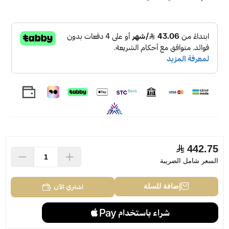
ويتبعها قلب العطر مع باقة مثيرة من زهر البرتقال، الفل،
الماغنوليا، الفاوانيا، الورد الأبيض والداتورة.
أما قاعدة التكوين فتختتمها مع خشب الكشمير، المسك
والباتشولي .
Yves Saint Laurent Mon Paris Parfum Floral Eau de
Parfum 50ml
442.75
السعر شامل الضريبة
اشتري الآن
إضافة للسلة