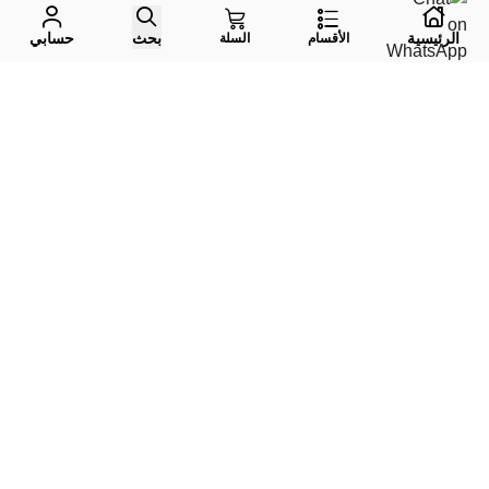
الرئيسية
بحث
حسابي
الأقسام
السلة
واتس اب
جوال
إيميل
تليقرام