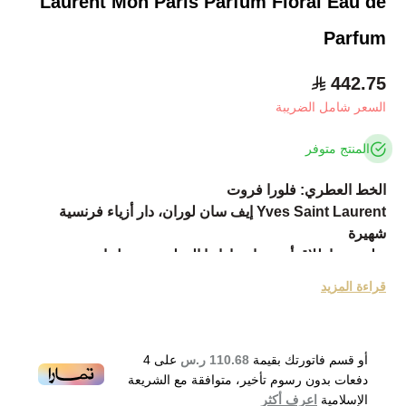
Laurent Mon Paris Parfum Floral Eau de
Parfum
442.75
السعر شامل الضريبة
المنتج متوفر
الخط العطري: فلورا فروت
Yves Saint Laurent إيف سان لوران، دار أزياء فرنسية
شهيرة
تعلن عن اطلاق أحدث اصداراتها العطرية ويحمل اسم مون
باريس بارفيوم فلورالMon Paris Parfum Floral
قراءة المزيد
fragrance.
وهو عطر أنثوي مثير بعبير زهري فاكهي. انطلق العطر مؤخراً
في عام 2019.
أو قسم فاتورتك بقيمة
110.68 ر.س
على
4
عطر مثير مع باقة حسية مكللة بالإنتعاش والحيوية تفتتحه قمة
دفعات بدون رسوم تأخير، متوافقة مع الشريعة
التكوين برفقة الحمضيات والخوخ.
الإسلامية
اعرف أكثر