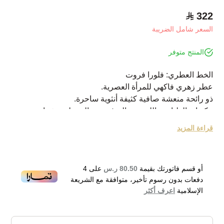
322
السعر شامل الضريبة
المنتج متوفر
الخط العطري: فلورا فروت
عطر زهري فاكهي للمرأة العصرية.
ذو رائحة منعشة صافية كثيفة أنثوية ساحرة.
مكوناته العليا هي الليمون والبرغموت والنيرولي وشراب
الإجاص.
قراءة المزيد
مكوناته المتوسطة هي زهر البرتقال والفريزيا والميموزا وزنبق
الماء.
مكوناته الأساسية هي الكهرمان والمسك النفيس وخشب
أو قسم فاتورتك بقيمة
80.50 ر.س
على
4
الغاياك.
دفعات بدون رسوم تأخير، متوافقة مع الشريعة
أطلق عام 2011.
الإسلامية
اعرف أكثر
مثالي لجميع المناسبات
Versace Yellow Diamond Eau de Toilette