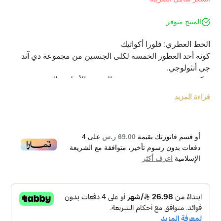
المنتج متوفر
الخط العطري: فلورا أكواتيك
كونه أحد العطور الخمسة لكلى الجنسين من مجموعة دي آند
جي أنثولوجي.
يعكس شخصية مبدعة وخبيرة بالحرية والأسلوب الحديث.
يملأ بمزيج مذهل ومغرٍ من الفواكه العطرة.
قراءة المزيد
مكوناته العليا هي الفلفل الزهري والكيوي والراوند.
مكوناته المتوسطة هي الشمام ونبات بخور مريم والياسمين.
مكوناته الأساسية هي خشب الحمضيات والمسك وخشب
أو قسم فاتورتك بقيمة
69.00 ر.س
على
4
الصندل
دفعات بدون رسوم تأخير، متوافقة مع الشريعة
Dolce & Gabbana Anthology Limperatrice 3 Eau de
الإسلامية
اعرف أكثر
Parfum