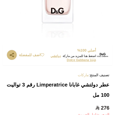
أصلي 100%
اضف للمفضلة
اضغط هنا للمزيد من ماركة
دولتشي
غابانا Dolce Gabbana
تصنيف المنتج:
ماركات
عطر دولتشي غابانا Limperatrice رقم 3 تواليت
100 مل
276
السعر شامل الضريبة